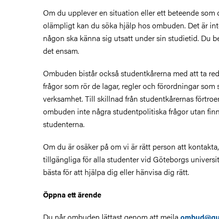
Om du upplever en situation eller ett beteende som
olämpligt kan du söka hjälp hos ombuden. Det är int
någon ska känna sig utsatt under sin studietid. Du b
det ensam.
Ombuden bistår också studentkårerna med att ta red
frågor som rör de lagar, regler och förordningar som s
verksamhet. Till skillnad från studentkårernas förtro
ombuden inte några studentpolitiska frågor utan finns
studenterna.
Om du är osäker på om vi är rätt person att kontakta, 
tillgängliga för alla studenter vid Göteborgs universi
bästa för att hjälpa dig eller hänvisa dig rätt.
Öppna ett ärende
Du når ombuden lättast genom att mejla
ombud@gus