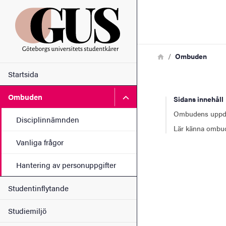
Sökfunktionen
Sidfoten
Länkstig
Hem
Ombuden
Huvudmeny
Kontakt
Startsida
Undermeny för Ombuden
Ombuden
Sidans innehåll
Om webbplatsen
Ombudens uppd
Disciplinnämnden
Lär känna ombu
Vanliga frågor
Hantering av personuppgifter
Studentinflytande
Studiemiljö