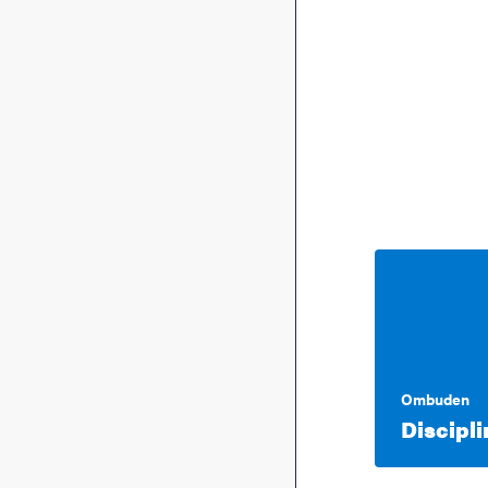
Ombuden
Discipl