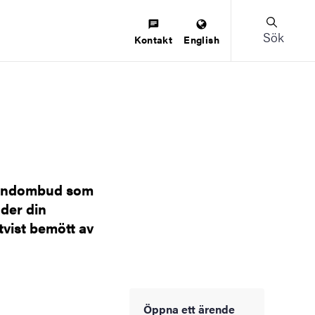
Sök
Kontakt
English
orandombud som
nder din
ttvist bemött av
Öppna ett ärende