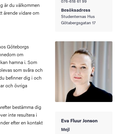
076-618 61 99
ing är du välkommen
Besöksadress
itt ärende vidare om
Studenternas Hus
Götabergsgatan 17
hos Göteborgs
kännedom om
t kan hamna i. Som
plevas som svåra och
du befinner dig i och
gar och övriga
därefter bestämma dig
er inte resultera i
Eva Fluur Jonson
änder efter en kontakt
Mejl