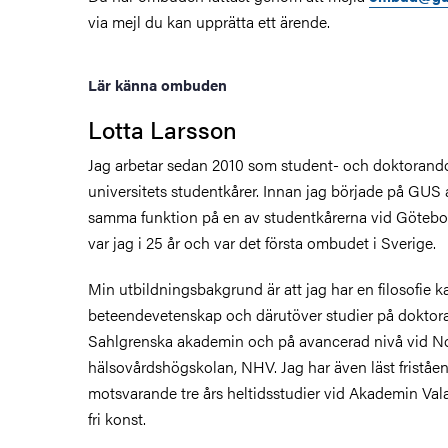
via mejl du kan upprätta ett ärende.
Lär känna ombuden
Lotta Larsson
Jag arbetar sedan 2010 som student- och doktora
universitets studentkårer. Innan jag började på GUS
samma funktion på en av studentkårerna vid Götebor
var jag i 25 år och var det första ombudet i Sverige.
Min utbildningsbakgrund är att jag har en filosofie k
beteendevetenskap och därutöver studier på doktor
Sahlgrenska akademin och på avancerad nivå vid N
hälsovårdshögskolan, NHV. Jag har även läst friståe
motsvarande tre års heltidsstudier vid Akademin Val
fri konst.