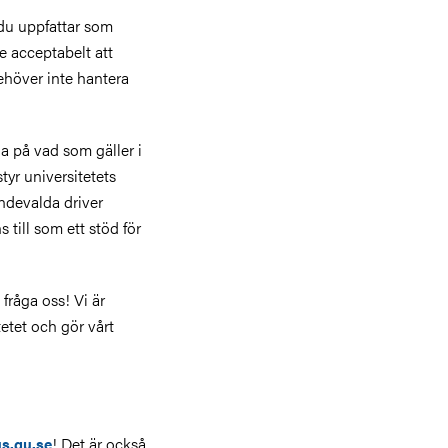
 du uppfattar som
e acceptabelt att
ehöver inte hantera
a på vad som gäller i
tyr universitetets
endevalda driver
 till som ett stöd för
fråga oss! Vi är
tetet och gör vårt
! Det är också
.gu.se