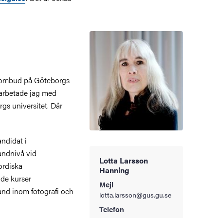
ndombud på Göteborgs
 arbetade jag med
gs universitet. Där
andidat i
andnivå vid
Lotta Larsson
ordiska
Hanning
nde kurser
Mejl
and inom fotografi och
lotta.larsson@gus.gu.se
Telefon