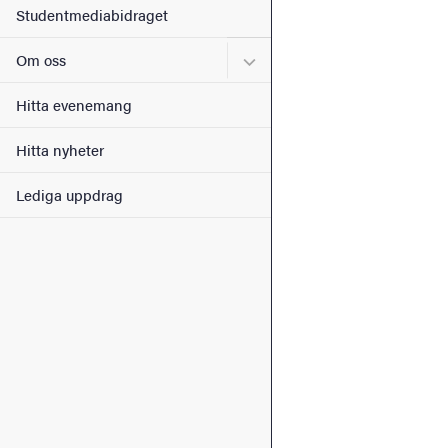
Studentmediabidraget
Undermeny för Om oss
Om oss
Hitta evenemang
Hitta nyheter
Lediga uppdrag