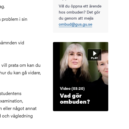
ag.
Vill du öppna ett ärende
hos ombuden? Det gör
du genom att mejla
 problem i sin
ombud@gus.gu.se
innämnden vid
vill prata om kan du
hur du kan gå vidare,
Video (03:20)
 studentens
Vad gör
ombuden?
examination,
 eller något annat
åd och vägledning