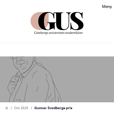
Sökfunktionen
Meny
Sidfoten
Kontakt
Sök
Om webbplatsen
Bild
Länkstig
Hem
Om GUS
Gunnar Svedbergs pris