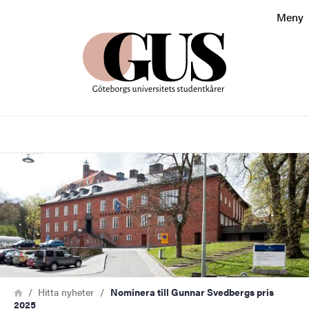
Sökfunktionen
Meny
Sidfoten
Kontakt
Sök
Om webbplatsen
Bild
Länkstig
Hem
Hitta nyheter
Nominera till Gunnar Svedbergs pris
2025