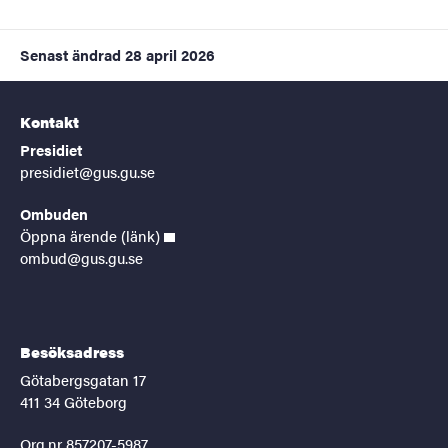
Senast ändrad
28 april 2026
Kontakt
Presidiet
presidiet@gus.gu.se
Ombuden
Öppna ärende (länk)
ombud@gus.gu.se
Besöksadress
Götabergsgatan 17
411 34 Göteborg
Org.nr 857207-5987